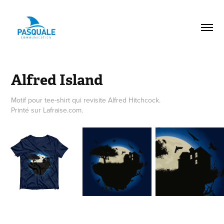
Alfred Island
Motif pour tee-shirt qui revisite Alfred Hitchcock.
Printé sur Lafraise.com.